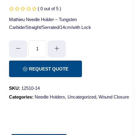
( 0 out of 5 )
Mathieu Needle Holder – Tungsten
Carbide/Straight/Serrated/14cm/with Lock
Mathieu
Needle
Holder
-
REQUEST QUOTE
Tungsten
Carbide/Straight/Serrated/14cm/with
SKU:
12510-14
Lock
Categories:
Needle Holders
,
Uncategorized
,
Wound Closure
quantity