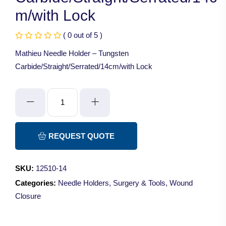
m/with Lock
( 0 out of 5 )
Mathieu Needle Holder – Tungsten
Carbide/Straight/Serrated/14cm/with Lock
Mathieu
Needle
Holder
-
REQUEST QUOTE
Tungsten
Carbide/Straight/Serrated/14cm/with
SKU:
12510-14
Lock
Categories:
Needle Holders
,
Surgery & Tools
,
Wound
quantity
Closure