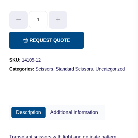
Shea
Scissors
-
Curved/Blunt-
REQUEST QUOTE
Blunt/12cm
quantity
SKU:
14105-12
Categories:
Scissors
,
Standard Scissors
,
Uncategorized
Description
Additional information
Transplant scissors with light and delicate pattern.