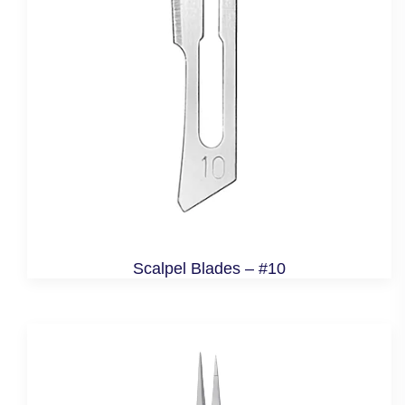
Scalpel Blades – #10