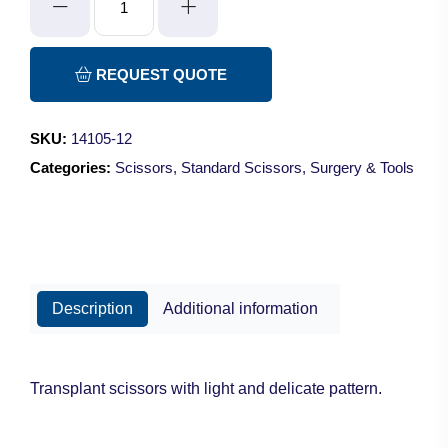
Scissors
-
Curved/Blunt-
REQUEST QUOTE
Blunt/12cm
quantity
SKU:
14105-12
Categories:
Scissors
,
Standard Scissors
,
Surgery & Tools
Description
Additional information
Transplant scissors with light and delicate pattern.