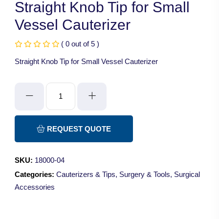
Straight Knob Tip for Small
Vessel Cauterizer
( 0 out of 5 )
Straight Knob Tip for Small Vessel Cauterizer
Straight
Knob
Tip
for
REQUEST QUOTE
Small
Vessel
SKU:
18000-04
Cauterizer
Categories:
Cauterizers & Tips
,
Surgery & Tools
,
Surgical
quantity
Accessories