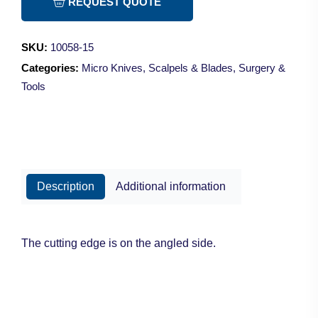
REQUEST QUOTE
Cut/15cm
quantity
SKU:
10058-15
Categories:
Micro Knives
,
Scalpels & Blades
,
Surgery &
Tools
Description
Additional information
The cutting edge is on the angled side.