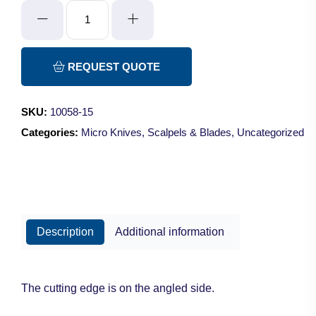
Micro
Knife
-
Side
REQUEST QUOTE
Cut/15cm
quantity
SKU:
10058-15
Categories:
Micro Knives
,
Scalpels & Blades
,
Uncategorized
Description
Additional information
The cutting edge is on the angled side.