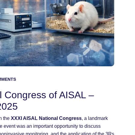
MMENTS
l Congress of AISAL –
2025
in the
XXXI AISAL National Congress
, a landmark
he event was an important opportunity to discuss
 noninvasive monitoring, and the application of the 3Rs