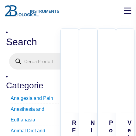
Search
Categorie
Analgesia and Pain
Anesthesia and
Euthanasia
R
N
P
V
F
I
o
e
Animal Diet and