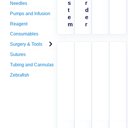
s
r
Needles
t
d
Pumps and Infusion
e
e
m
r
Reagent
Consumables
Surgery & Tools
Sutures
Tubing and Cannulas
Zebrafish