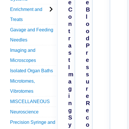
e
e
C
B
Enrichment and
o
l
Treats
n
o
Gavage and Feeding
t
o
r
d
Needles
a
P
Imaging and
s
r
t
e
Microscopes
I
s
Isolated Organ Baths
m
s
a
u
Microtomes,
g
r
Vibrotomes
i
e
MISCELLANEOUS
n
R
g
e
Neuroscience
S
c
Precision Syringe and
y
o