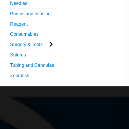
Needles
Pumps and Infusion
Reagent
Consumables
Surgery & Tools
Sutures
Tubing and Cannulas
Zebrafish