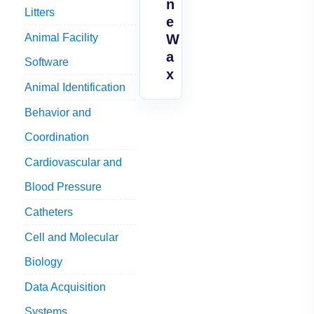
n
Litters
e
Animal Facility
W
a
Software
x
Animal Identification
Behavior and
Coordination
Cardiovascular and
Blood Pressure
Catheters
Cell and Molecular
Biology
Data Acquisition
Systems