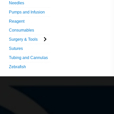
Needles
Pumps and Infusion
Reagent
Consumables
Surgery & Tools
Sutures
Tubing and Cannulas
Zebrafish