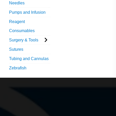
Needles
Pumps and Infusion
Reagent
Consumables
Surgery & Tools
Sutures
Tubing and Cannulas
Zebrafish