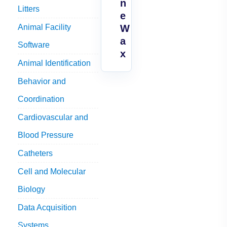
n
Litters
e
Animal Facility
W
a
Software
x
Animal Identification
Behavior and
Coordination
Cardiovascular and
Blood Pressure
Catheters
Cell and Molecular
Biology
Data Acquisition
Systems