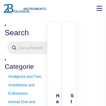
Search
Categorie
Analgesia and Pain
Anesthesia and
Euthanasia
H
S
a
t
Animal Diet and