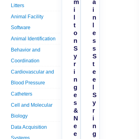
m
a
Litters
i
i
Animal Facility
l
n
t
l
Software
o
e
Animal Identification
n
s
S
s
Behavior and
y
S
Coordination
r
t
i
e
Cardiovascular and
n
e
Blood Pressure
g
l
Catheters
e
S
s
y
Cell and Molecular
&
r
Biology
N
i
e
n
Data Acquisition
e
g
Systems