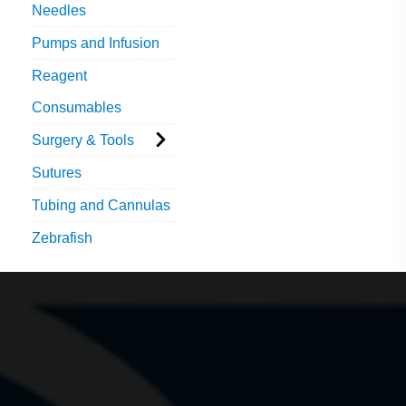
Needles
Pumps and Infusion
Reagent
Consumables
Surgery & Tools
Sutures
Tubing and Cannulas
Zebrafish