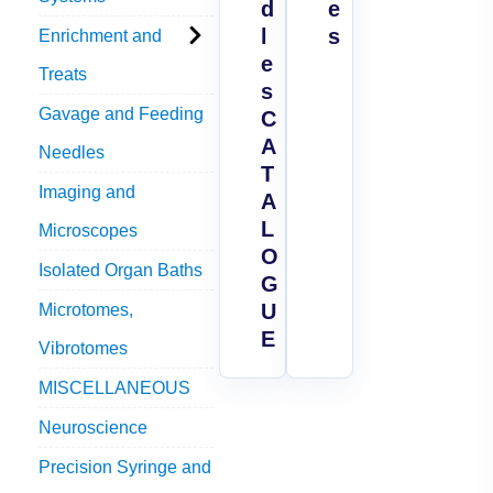
d
e
l
s
Enrichment and
e
Treats
s
Gavage and Feeding
C
A
Needles
T
Imaging and
A
L
Microscopes
O
Isolated Organ Baths
G
U
Microtomes,
E
Vibrotomes
MISCELLANEOUS
Neuroscience
Precision Syringe and