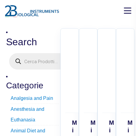
Search
Categorie
Analgesia and Pain
Anesthesia and
Euthanasia
M
M
M
M
i
i
i
i
Animal Diet and