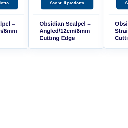
lpel –
Obsidian Scalpel –
Obsi
cm/6mm
Angled/12cm/6mm
Stra
Cutting Edge
Cutt