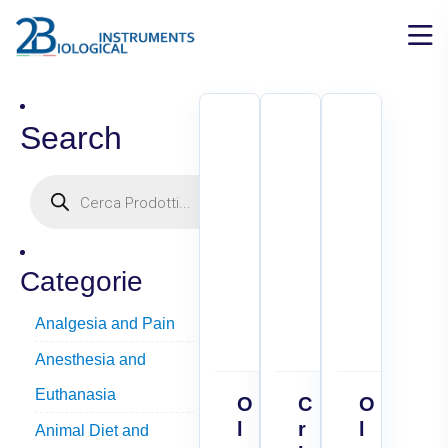
Search
Categorie
Analgesia and Pain
Anesthesia and
Euthanasia
O
C
O
l
r
l
Animal Diet and