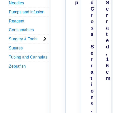
p
d
S
Needles
C
e
Pumps and Infusion
r
r
o
r
Reagent
s
a
Consumables
s
t
Surgery & Tools
-
e
S
d
Sutures
e
,
Tubing and Cannulas
r
1
r
6
Zebrafish
a
c
t
m
i
o
n
s
,