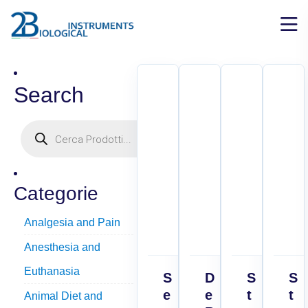
Search
Categorie
Analgesia and Pain
Anesthesia and
Euthanasia
S
D
S
S
e
e
t
t
Animal Diet and