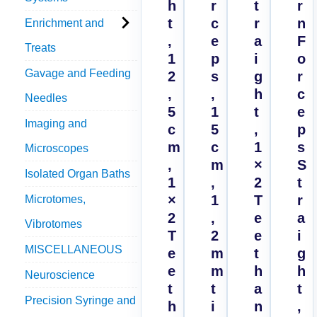
h
r
t
r
t
c
r
n
Enrichment and
,
e
a
F
Treats
1
p
i
o
Gavage and Feeding
2
s
g
r
,
,
h
c
Needles
5
1
t
e
Imaging and
c
5
,
p
m
c
1
s
Microscopes
,
m
×
S
Isolated Organ Baths
1
,
2
t
×
1
T
r
Microtomes,
2
,
e
a
Vibrotomes
T
2
e
i
MISCELLANEOUS
e
m
t
g
e
m
h
h
Neuroscience
t
t
a
t
Precision Syringe and
h
i
n
,