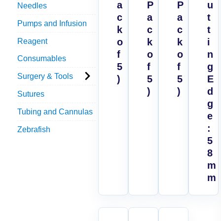
a
P
P
u
Needles
c
a
a
t
Pumps and Infusion
k
c
c
t
o
k
k
i
Reagent
f
o
o
n
Consumables
5
f
f
g
Surgery & Tools
)
5
5
E
)
)
d
Sutures
g
Tubing and Cannulas
e
:
Zebrafish
5
8
m
m