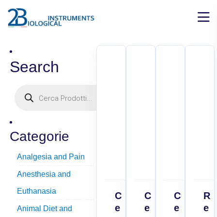
Search
Categorie
Analgesia and Pain
Anesthesia and
Euthanasia
C
C
C
R
e
e
e
e
Animal Diet and