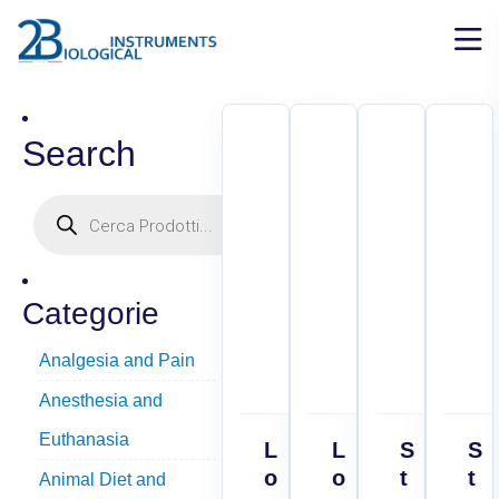
Search
Categorie
Analgesia and Pain
Anesthesia and
Euthanasia
L
L
S
S
o
o
t
t
Animal Diet and