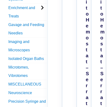
i
i
t
t
Enrichment and
o
o
Treats
H
H
Gavage and Feeding
e
e
m
m
Needles
o
o
Imaging and
s
s
t
t
Microscopes
a
a
Isolated Organ Baths
t
t
–
–
Microtomes,
S
S
Vibrotomes
e
e
MISCELLANEOUS
r
r
r
r
Neuroscience
a
a
Precision Syringe and
t
t