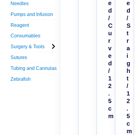
e
e
Needles
d
d
Pumps and Infusion
/
/
C
S
Reagent
u
t
Consumables
r
r
Surgery & Tools
v
a
e
i
Sutures
d
g
Tubing and Cannulas
/
h
1
t
Zebrafish
2
/
.
1
5
2
c
.
m
5
c
m