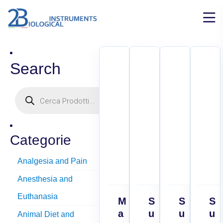
Search
Categorie
Analgesia and Pain
Anesthesia and
Euthanasia
M
S
S
S
a
u
u
u
Animal Diet and