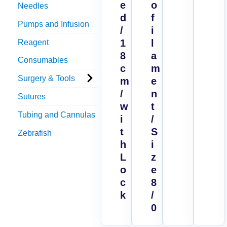
e
o
Needles
d
f
Pumps and Infusion
/
i
1
l
Reagent
8
a
Consumables
c
m
Surgery & Tools
m
e
/
n
Sutures
w
t
Tubing and Cannulas
i
/
t
S
Zebrafish
h
i
L
z
o
e
c
8
k
/
0